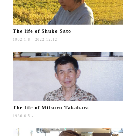
The life of
Shuko Sato
1962.1.8 - 2022.12.12
The life of
Mitsuru Takahara
1936.6.5 -